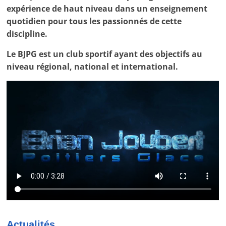
tous
expérience de haut niveau dans un enseignement
les
quotidien pour tous les passionnés de cette
passionnés
discipline.
de
patinage
Le BJPG est un club sportif ayant des objectifs au
artistique.
niveau régional, national et international.
Actualités