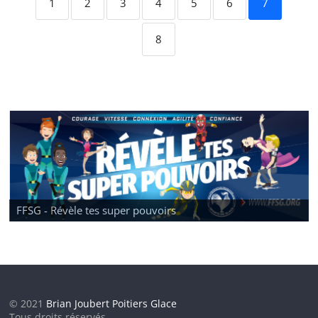
1
2
3
4
5
6
7
8
FFSG - Révèle tes super pouvoirs
© 2021
Brian Joubert Poitiers Glace
Tous droits réservés.