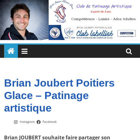
Passer
au
contenu
Brian
Joubert
Poitiers
Brian Joubert Poitiers
Glace – Patinage
Glace
artistique
Un
enseignement
Instagram
Facebook
quotidien
pour
Brian JOUBERT souhaite faire partager son