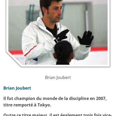
tous
les
passionnés
de
patinage
artistique.
Brian Joubert
Brian Joubert
Il fut champion du monde de la discipline en 2007,
titre remporté à Tokyo.
Outre ce titre majeur, il est également trois fois vice-