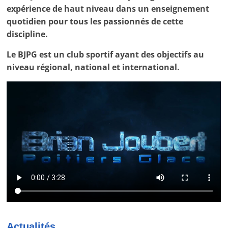
tous
expérience de haut niveau dans un enseignement
les
quotidien pour tous les passionnés de cette
passionnés
discipline.
de
patinage
Le BJPG est un club sportif ayant des objectifs au
artistique.
niveau régional, national et international.
Actualités