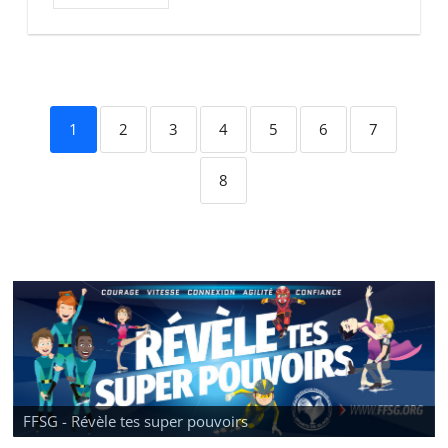
1
2
3
4
5
6
7
8
FFSG - Révèle tes super pouvoirs