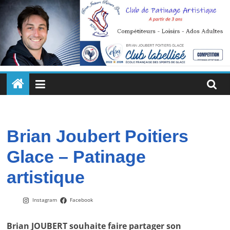
Passer
au
contenu
Brian
Joubert
Poitiers
Brian Joubert Poitiers
Glace – Patinage
Glace
artistique
Un
enseignement
Instagram
Facebook
quotidien
pour
Brian JOUBERT souhaite faire partager son