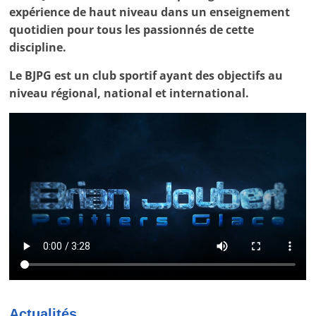
tous
expérience de haut niveau dans un enseignement
les
quotidien pour tous les passionnés de cette
passionnés
discipline.
de
patinage
Le BJPG est un club sportif ayant des objectifs au
artistique.
niveau régional, national et international.
Actualités