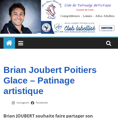
Passer
au
contenu
Brian
Joubert
Poitiers
Brian Joubert Poitiers
Glace – Patinage
Glace
artistique
Un
enseignement
Instagram
Facebook
quotidien
pour
Brian JOUBERT souhaite faire partager son