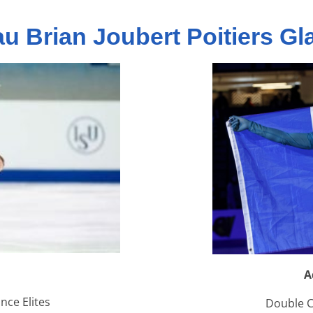
 au Brian Joubert Poitiers Gl
A
nce Elites
Double C