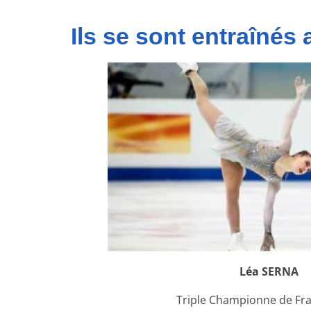
Joubert
Ils se sont entraînés
Poitiers
Glace
Un
enseignement
quotidien
pour
tous
les
passionnés
de
patinage
artistique.
Léa SERNA
Triple Championne de Fra