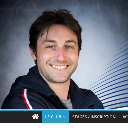
Passer
au
contenu
Brian
LE CLUB
STAGES / INSCRIPTION
AC