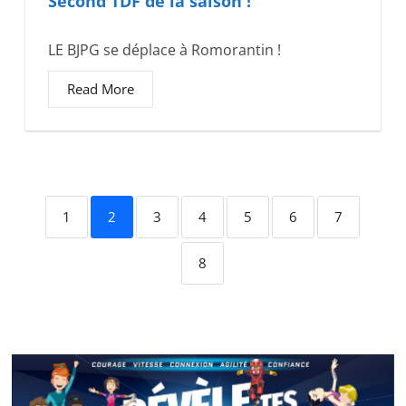
Second TDF de la saison !
LE BJPG se déplace à Romorantin !
Read More
1
2
3
4
5
6
7
8