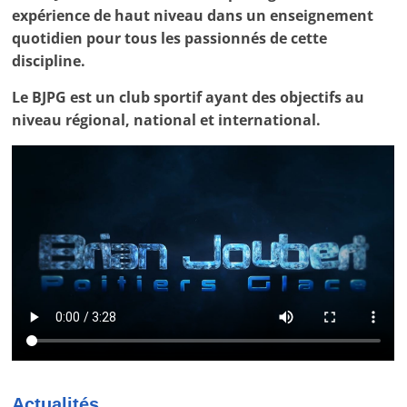
tous
expérience de haut niveau dans un enseignement
les
quotidien pour tous les passionnés de cette
passionnés
discipline.
de
patinage
Le BJPG est un club sportif ayant des objectifs au
artistique.
niveau régional, national et international.
Actualités