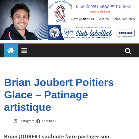
Passer
au
contenu
Brian
Joubert
Poitiers
Brian Joubert Poitiers
Glace – Patinage
Glace
artistique
Un
enseignement
Instagram
Facebook
quotidien
pour
Brian JOUBERT souhaite faire partager son