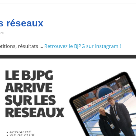
es réseaux
re
titions, résultats …
Retrouvez le BJPG sur Instagram !