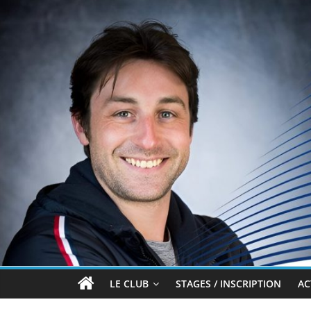
Passer
au
contenu
Brian
LE CLUB
STAGES / INSCRIPTION
AC