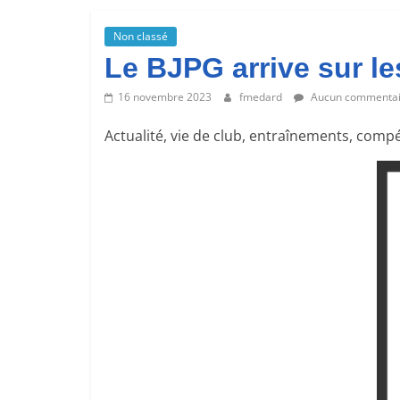
Joubert
Non classé
Poitiers
Le BJPG arrive sur l
Glace
16 novembre 2023
fmedard
Aucun commentai
Actualité, vie de club, entraînements, compé
Un
enseignement
quotidien
pour
tous
les
passionnés
de
patinage
artistique.