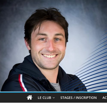
Passer
au
contenu
Brian
LE CLUB
STAGES / INSCRIPTION
AC