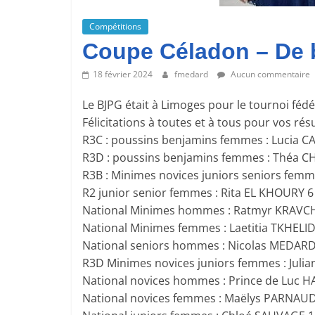
Compétitions
Coupe Céladon – De b
18 février 2024
fmedard
Aucun commentaire
Le BJPG était à Limoges pour le tournoi féd
Félicitations à toutes et à tous pour vos résu
R3C : poussins benjamins femmes : Lucia 
R3D : poussins benjamins femmes : Théa
R3B : Minimes novices juniors seniors fe
R2 junior senior femmes : Rita EL KHOURY 6
National Minimes hommes : Ratmyr KRAVC
National Minimes femmes : Laetitia TKHEL
National seniors hommes : Nicolas MEDARD
R3D Minimes novices juniors femmes : Juli
National novices hommes : Prince de Luc H
National novices femmes : Maëlys PARNAU