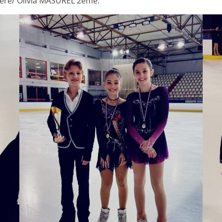
ère/ Olivia MASUREL 2ème.