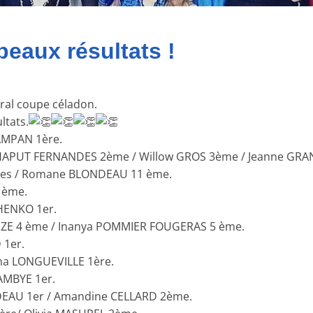
eaux résultats !
éral coupe céladon.
ltats.
CAMPAN 1ère.
 CHAPUT FERNANDES 2ème / Willow GROS 3ème / Jeanne GR
mmes / Romane BLONDEAU 11 ème.
 ème.
HENKO 1er.
IDZE 4 ème / Inanya POMMIER FOUGERAS 5 ème.
 1er.
ana LONGUEVILLE 1ère.
AMBYE 1er.
DEAU 1er / Amandine CELLARD 2ème.