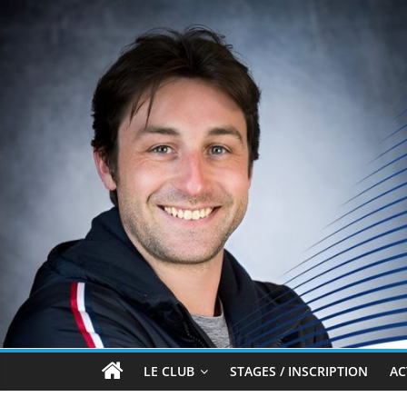
Passer
au
contenu
Brian
LE CLUB
STAGES / INSCRIPTION
AC