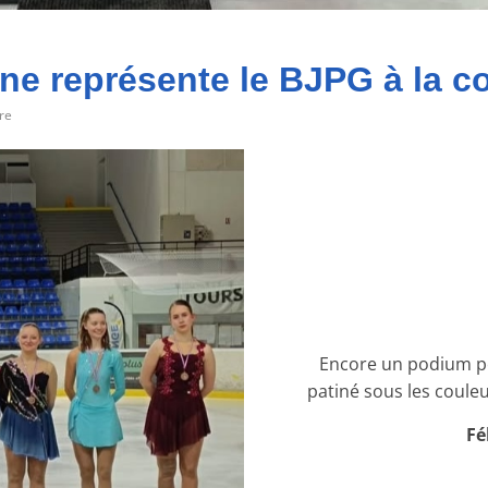
e représente le BJPG à la c
re
Encore un podium po
patiné sous les coule
Fé