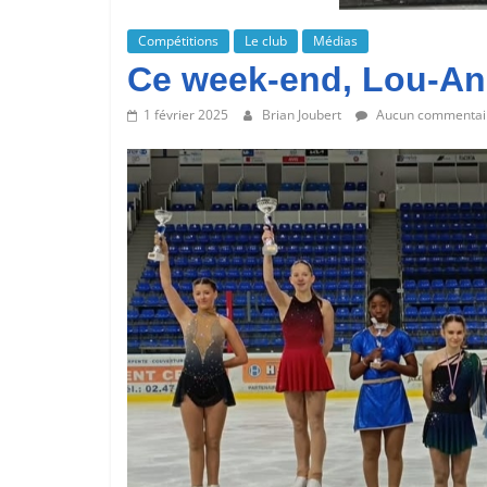
Compétitions
Le club
Médias
Ce week-end, Lou-Ann
1 février 2025
Brian Joubert
Aucun commentai