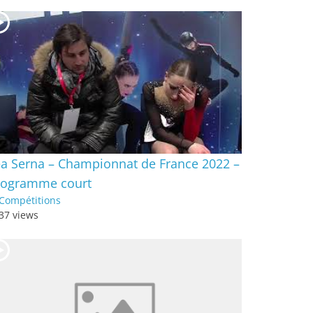
a Serna – Championnat de France 2022 –
rogramme court
Compétitions
37 views