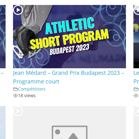
 –
Jean Médard – Grand Prix Budapest 2023 –
Le
Programme court
P
Compétitions
18 views