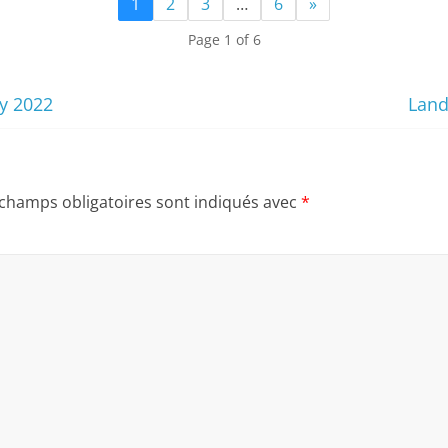
1
2
3
…
6
»
Page 1 of 6
y 2022
Land
 champs obligatoires sont indiqués avec
*