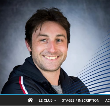
Passer
au
contenu
Brian
LE CLUB
STAGES / INSCRIPTION
AC