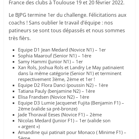
tous
France des clubs à Toulouse 19 et 20 février 2022.
les
Le BJPG termine 1er du challenge. Félicitations aux
passionnés
coachs ! Sans oublier le travail d’équipe : nos
de
patineurs se sont tous dépassés et nous sommes
patinage
très fièrs.
artistique.
Equipe D1 Jean Medard (Novice N1) – 1er
Sophia Maarouf (Senior N1) – 1ère
Samy Hammi (Junior N1) – 1er
Xan Rols, Joshua Rols et Landry Le May patinaient
dans la même catégorie (Senior N1) et terminent
respectivement 3ème, 2ème et 1er !
Equipe D2 Flora Danci (poussin N2) – 1ère
Tatiana Pauly (benjamine N2) – 1ère
Elisa Frandsen (Novice N2) – 1ère
Equipe D3 Lumie Jacquenet Fujita (Benjamin F1) –
2ème (valide sa pré-bronze)
Jade Thoraval Eeses (Novice F1) – 2ème
Nicolas Medard (Junior F1) – 1er (valide son
« argent »)
Amandine qui patinait pour Monaco ( Minime F1) –
5ème