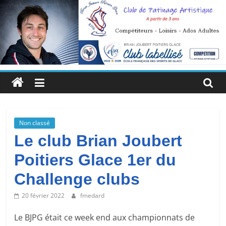
Passer
au
contenu
Brian
Joubert
Poitiers
Non classé
Le club Brian Joubert
Glace
Poitiers Glace 1er du
Challenge clubs
Un
enseignement
20 février 2022
fmedard
quotidien
Le BJPG était ce week end aux championnats de
pour