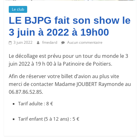
tous
les
Le club
passionnés
LE BJPG fait son show le
de
3 juin à 2022 à 19h00
patinage
artistique.
3 juin 2022
fmedard
Aucun commentaire
Le décollage est prévu pour un tour du monde le 3
juin 2022 à 19 h 00 à la Patinoire de Poitiers.
Afin de réserver votre billet d’avion au plus vite
merci de contacter Madame JOUBERT Raymonde au
06.87.86.52.85.
Tarif adulte : 8 €
Tarif enfant (5 à 12 ans) : 5 €