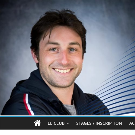
Passer
au
contenu
Brian
LE CLUB
STAGES / INSCRIPTION
AC