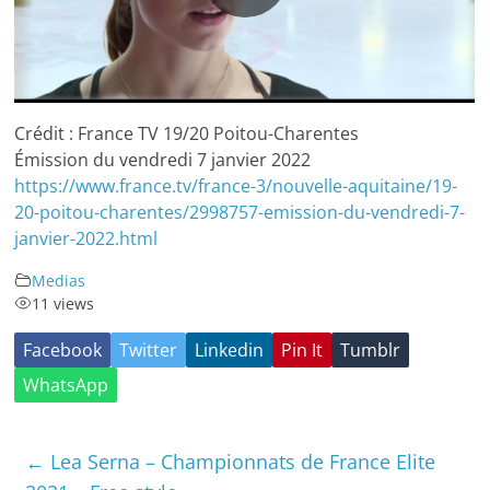
tous
les
passionnés
de
patinage
Crédit : France TV 19/20 Poitou-Charentes
artistique.
Émission du vendredi 7 janvier 2022
https://www.france.tv/france-3/nouvelle-aquitaine/19-
20-poitou-charentes/2998757-emission-du-vendredi-7-
janvier-2022.html
Medias
11 views
Facebook
Twitter
Linkedin
Pin It
Tumblr
WhatsApp
←
Lea Serna – Championnats de France Elite