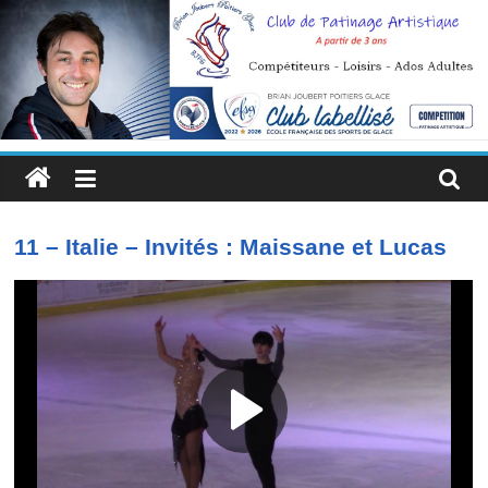
Passer
au
contenu
Brian
Joubert
11 – Italie – Invités : Maissane et Lucas
Poitiers
Glace
Un
enseignement
quotidien
pour