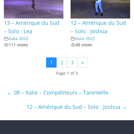
13 – Amérique du Sud
12 – Amérique du Sud
– Solo : Lea
– Solo : Joshua
Gala 2022
Gala 2022
111 views
48 views
1
2
3
»
Page 1 of 3
←
08 – Italie – Compétiteurs – Tarentelle
12 – Amérique du Sud – Solo : Joshua
→