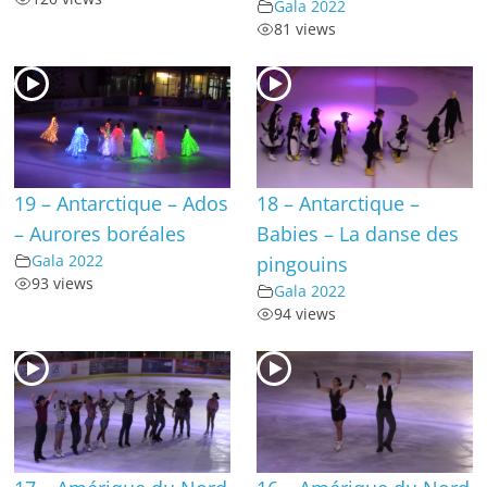
Gala 2022
81 views
19 – Antarctique – Ados
18 – Antarctique –
– Aurores boréales
Babies – La danse des
Gala 2022
pingouins
93 views
Gala 2022
94 views