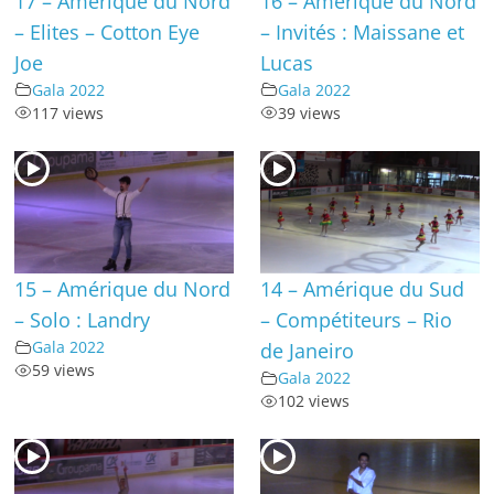
17 – Amérique du Nord
16 – Amérique du Nord
– Elites – Cotton Eye
– Invités : Maissane et
Joe
Lucas
Gala 2022
Gala 2022
117 views
39 views
15 – Amérique du Nord
14 – Amérique du Sud
– Solo : Landry
– Compétiteurs – Rio
Gala 2022
de Janeiro
59 views
Gala 2022
102 views